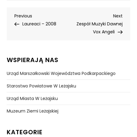
Nawigacja
Previous
Next
Previous
Next
Post
Post
Laureaci – 2008
Zespół Muzyki Dawnej
wpisu
Vox Angeli
WSPIERAJĄ NAS
Urząd Marszałkowski Województwa Podkarpackiego
Starostwo Powiatowe W Leżajsku
Urząd Miasta W Leżajsku
Muzeum Ziemi Leżajskiej
KATEGORIE