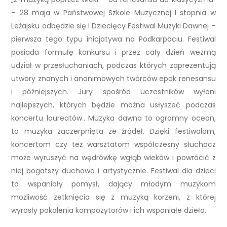
– 28 maja w Państwowej Szkole Muzycznej I stopnia w
Leżajsku odbędzie się I Dziecięcy Festiwal Muzyki Dawnej –
pierwsza tego typu inicjatywa na Podkarpaciu. Festiwal
posiada formułę konkursu i przez cały dzień wezmą
udział w przesłuchaniach, podczas których zaprezentują
utwory znanych i anonimowych twórców epok renesansu
i późniejszych. Jury spośród uczestników wyłoni
najlepszych, których będzie można usłyszeć podczas
koncertu laureatów.. Muzyka dawna to ogromny ocean,
to muzyka zaczerpnięta ze źródeł. Dzięki festiwalom,
koncertom czy też warsztatom współczesny słuchacz
może wyruszyć na wędrówkę wgłąb wieków i powrócić z
niej bogatszy duchowo i artystycznie. Festiwal dla dzieci
to wspaniały pomysł, dający młodym muzykom
możliwość zetknięcia się z muzyką korzeni, z której
wyrosły pokolenia kompozytorów i ich wspaniałe dzieła.