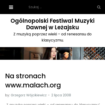
Skip
Szukaj:
to
content
Ogólnopolski Festiwal Muzyki
Dawnej w Leżajsku
Z muzyką poprzez wieki – od renesansu do
klasycyzmu.
Na stronach
www.malach.org
by:
Grzegorz Wójcikiewicz
„Z muzyką poprzez wieki – od renesansu do klasycyzmu”