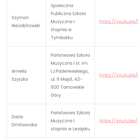
Społeczna
Publiczna Szkoła
Szymon
Muzyczna I
https://youtu.be/
Niezabitowski
stopnia w
Tymbarku
Państwowa Szkoła
Muzyczna I st. im.
Amelia
I.J.Paderewskiego,
https://youtu.be/
Szyszka
ul. 9 Maja1, 42-
600 Tarnowskie
Góry
Państwowa Szkoła
Daria
Muzyczna I
https://youtu.be
Dmitworska
stopnia w Leżajsku