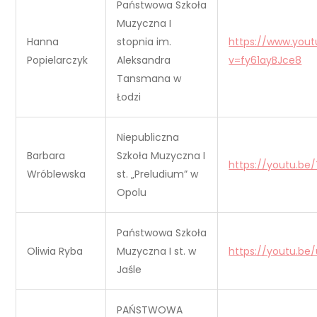
Państwowa Szkoła
Muzyczna I
Hanna
stopnia im.
https://www.you
Popielarczyk
Aleksandra
v=fy61ayBJce8
Tansmana w
Łodzi
Niepubliczna
Barbara
Szkoła Muzyczna I
https://youtu.b
Wróblewska
st. „Preludium” w
Opolu
Państwowa Szkoła
Oliwia Ryba
Muzyczna I st. w
https://youtu.be
Jaśle
PAŃSTWOWA