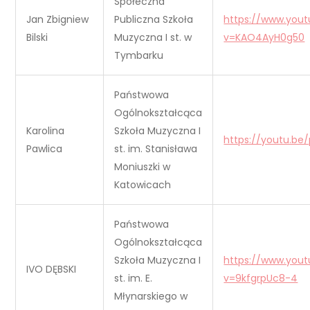
Społeczna
Jan Zbigniew
Publiczna Szkoła
https://www.you
Bilski
Muzyczna I st. w
v=KAO4AyH0g50
Tymbarku
Państwowa
Ogólnokształcąca
Karolina
Szkoła Muzyczna I
https://youtu.b
Pawlica
st. im. Stanisława
Moniuszki w
Katowicach
Państwowa
Ogólnokształcąca
Szkoła Muzyczna I
https://www.you
IVO DĘBSKI
st. im. E.
v=9kfgrpUc8-4
Młynarskiego w