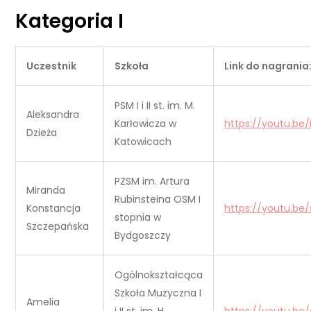
Kategoria I
Uczestnik
Szkoła
Link do nagrania
PSM I i II st. im. M.
Aleksandra
Karłowicza w
https://youtu.be
Dzieża
Katowicach
PZSM im. Artura
Miranda
Rubinsteina OSM I
Konstancja
https://youtu.be
stopnia w
Szczepańska
Bydgoszczy
Ogólnokształcąca
Szkoła Muzyczna I
Amelia