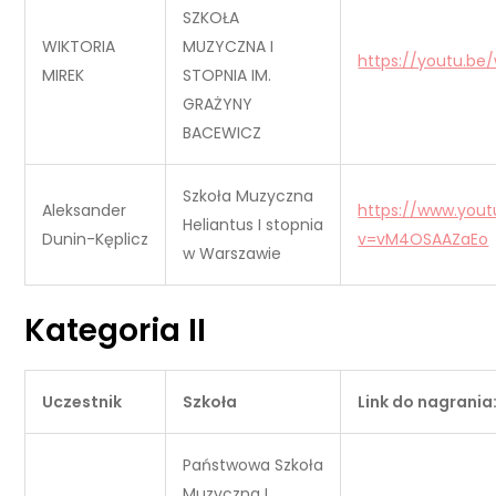
SZKOŁA
WIKTORIA
MUZYCZNA I
https://youtu.b
MIREK
STOPNIA IM.
GRAŻYNY
BACEWICZ
Szkoła Muzyczna
Aleksander
https://www.you
Heliantus I stopnia
Dunin-Kęplicz
v=vM4OSAAZaEo
w Warszawie
Kategoria II
Uczestnik
Szkoła
Link do nagrania
Państwowa Szkoła
Muzyczna I