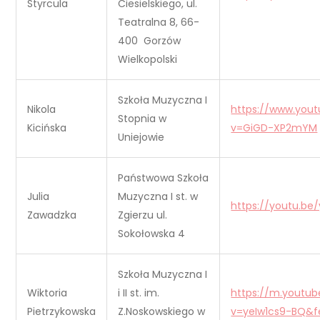
Styrcula
Ciesielskiego, ul.
Teatralna 8, 66-
400 Gorzów
Wielkopolski
Szkoła Muzyczna I
Nikola
https://www.you
Stopnia w
Kicińska
v=GiGD-XP2mYM
Uniejowie
Państwowa Szkoła
Julia
Muzyczna I st. w
https://youtu.be
Zawadzka
Zgierzu ul.
Sokołowska 4
Szkoła Muzyczna I
Wiktoria
i II st. im.
https://m.youtu
Pietrzykowska
Z.Noskowskiego w
v=yeIw1cs9-BQ&f