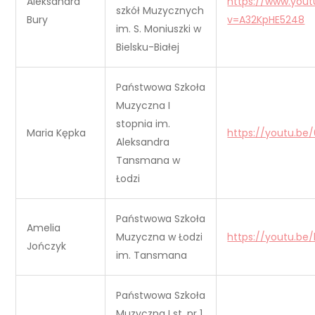
Aleksandra
https://www.you
szkół Muzycznych
Bury
v=A32KpHE5248
im. S. Moniuszki w
Bielsku-Białej
Państwowa Szkoła
Muzyczna I
stopnia im.
Maria Kępka
https://youtu.b
Aleksandra
Tansmana w
Łodzi
Państwowa Szkoła
Amelia
Muzyczna w Łodzi
https://youtu.be
Jończyk
im. Tansmana
Państwowa Szkoła
Muzyczna I st. nr 1