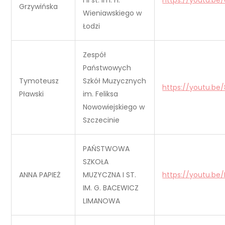
i II st. im. H.
https://youtu.be
Grzywińska
Wieniawskiego w
Łodzi
Zespół
Państwowych
Tymoteusz
Szkół Muzycznych
https://youtu.be
Pławski
im. Feliksa
Nowowiejskiego w
Szczecinie
PAŃSTWOWA
SZKOŁA
ANNA PAPIEŻ
MUZYCZNA I ST.
https://youtu.be
IM. G. BACEWICZ
LIMANOWA