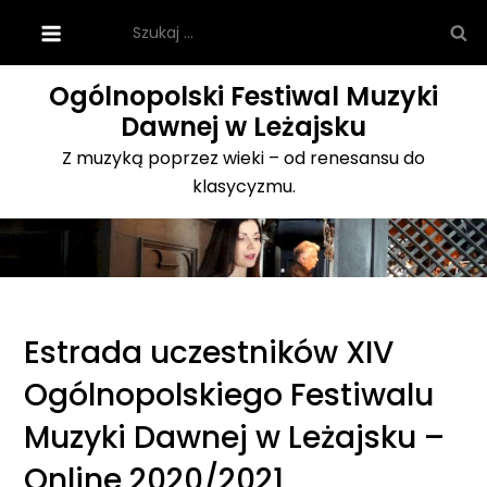
Skip
Szukaj:
to
content
Ogólnopolski Festiwal Muzyki
Dawnej w Leżajsku
Z muzyką poprzez wieki – od renesansu do
klasycyzmu.
Estrada uczestników XIV
Ogólnopolskiego Festiwalu
Muzyki Dawnej w Leżajsku –
Online 2020/2021