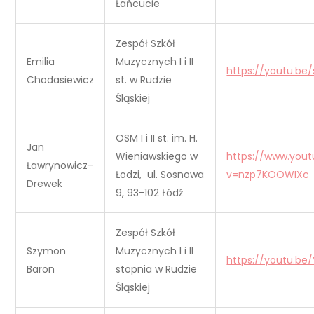
Łańcucie
Zespół Szkół
Emilia
Muzycznych I i II
https://youtu.b
Chodasiewicz
st. w Rudzie
Śląskiej
OSM I i II st. im. H.
Jan
Wieniawskiego w
https://www.you
Ławrynowicz-
Łodzi, ul. Sosnowa
v=nzp7KOOWIXc
Drewek
9, 93-102 Łódź
Zespół Szkół
Szymon
Muzycznych I i II
https://youtu.be
Baron
stopnia w Rudzie
Śląskiej