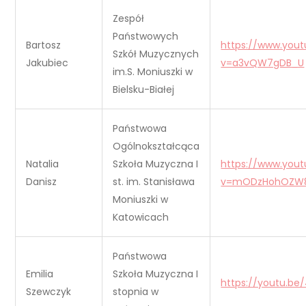
Zespół
Państwowych
Bartosz
https://www.you
Szkół Muzycznych
Jakubiec
v=a3vQW7gDB_U
im.S. Moniuszki w
Bielsku-Białej
Państwowa
Ogólnokształcąca
Natalia
Szkoła Muzyczna I
https://www.you
Danisz
st. im. Stanisława
v=mODzHohOZW
Moniuszki w
Katowicach
Państwowa
Emilia
Szkoła Muzyczna I
https://youtu.b
Szewczyk
stopnia w