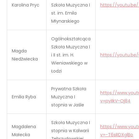
Karolina Pryc
Szkoła Muzyczna I
https://youtu.be/
st. im. Emila
Młynarskiego
Ogólnokształcąca
Szkoła Muzyczna I
Magda
i II st. im. H.
https://youtu.be
Niedźwiecka
Wieniawskiego w
Łodzi
Prywatna Szkoła
https://www.you
Emilia Ryba
Muzyczna I
v=pyiIkV-Oj84
stopnia w Jaśle
Szkoła Muzyczna I
Magdalena
https://www.you
stopnia w Kalwarii
Małecka
v=-T6sRDXglBo
Zebrzydowskiej