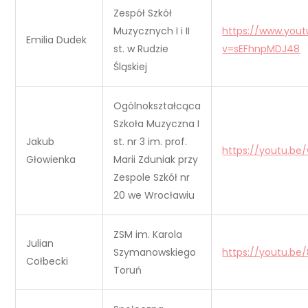
Zespół Szkół
Muzycznych I i II
https://www.you
Emilia Dudek
st. w Rudzie
v=sEFhnpMDJ48
Śląskiej
Ogólnokształcąca
Szkoła Muzyczna I
Jakub
st. nr 3 im. prof.
https://youtu.b
Głowienka
Marii Zduniak przy
Zespole Szkół nr
20 we Wrocławiu
ZSM im. Karola
Julian
Szymanowskiego
https://youtu.be
Cołbecki
Toruń