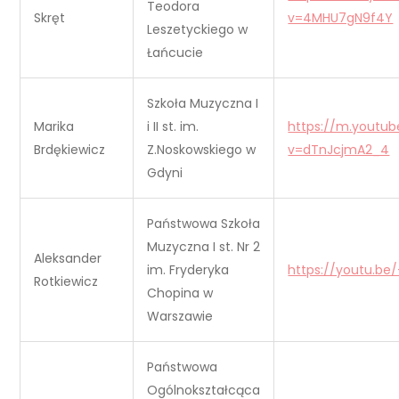
Teodora
Skręt
v=4MHU7gN9f4Y
Leszetyckiego w
Łańcucie
Szkoła Muzyczna I
Marika
i II st. im.
https://m.youtu
Brdękiewicz
Z.Noskowskiego w
v=dTnJcjmA2_4
Gdyni
Państwowa Szkoła
Muzyczna I st. Nr 2
Aleksander
im. Fryderyka
https://youtu.be
Rotkiewicz
Chopina w
Warszawie
Państwowa
Ogólnokształcąca