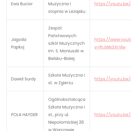
Ewa Bucior
Muzyczna I
https://youtu.b
stopnia w Leżajsku
Zespół
Państwowych
Jagoda
https://www.you
szkół Muzycznych
Papkoj
v=1hJWkGXrVlw
im. S. Moniuszki w
Bielsku-Białej
Szkoła Muzyczna I
Dawid Surdy
https://youtu.b
st. w Zgierzu
Ogólnokształcąca
Szkoła Muzyczna I
POLA HAYDER
st., przy ul.
https://youtu.be
Niepołomickiej 26
w Warszawie