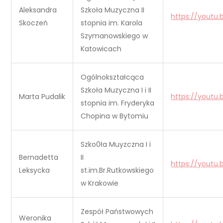
Aleksandra
Szkoła Muzyczna II
https://youtu
Skoczeń
stopnia im. Karola
Szymanowskiego w
Katowicach
Ogólnokształcąca
Szkoła Muzyczna I i II
Marta Pudalik
https://youtu
stopnia im. Fryderyka
Chopina w Bytomiu
Szko0ła Muyzczna I i
Bernadetta
II
https://youtu
Leksycka
st.im.Br.Rutkowskiego
w Krakowie
Zespół Państwowych
Weronika