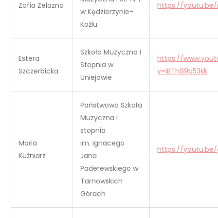
Zofia Żelazna
https://youtu.
w Kędzierzynie-
Koźlu
Szkoła Muzyczna I
Estera
https://www.you
Stopnia w
Szczerbicka
v=lBTh99b53kk
Uniejowie
Państwowa Szkoła
Muzyczna I
stopnia
Maria
im. Ignacego
https://youtu.be
Kuźniarz
Jana
Paderewskiego w
Tarnowskich
Górach