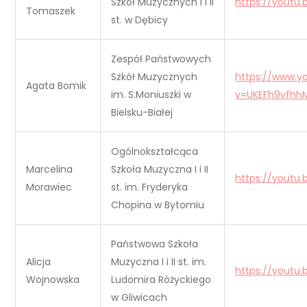
Szkół Muzycznych I i II
https://youtu
Tomaszek
st. w Dębicy
Zespół Państwowych
Szkół Muzycznych
https://www.
Agata Bomik
im. S.Moniuszki w
v=UKEFh9vfhh
Bielsku-Białej
Ogólnokształcąca
Marcelina
Szkoła Muzyczna I i II
https://youtu.
Morawiec
st. im. Fryderyka
Chopina w Bytomiu
Państwowa Szkoła
Alicja
Muzyczna I i II st. im.
https://youtu
Wojnowska
Ludomira Różyckiego
w Gliwicach