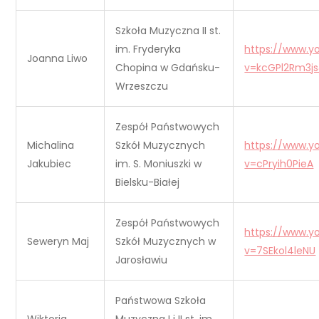
Szkoła Muzyczna II st.
im. Fryderyka
https://www.
Joanna Liwo
Chopina w Gdańsku-
v=kcGPl2Rm3j
Wrzeszczu
Zespół Państwowych
Michalina
Szkół Muzycznych
https://www.
Jakubiec
im. S. Moniuszki w
v=cPryih0PieA
Bielsku-Białej
Zespół Państwowych
https://www.
Seweryn Maj
Szkół Muzycznych w
v=7SEkol4leNU
Jarosławiu
Państwowa Szkoła