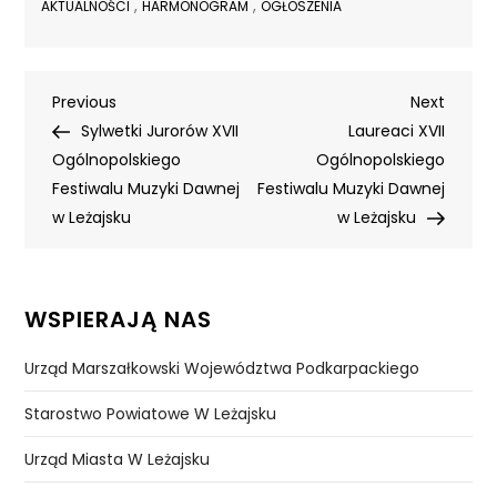
,
,
AKTUALNOŚCI
HARMONOGRAM
OGŁOSZENIA
Nawigacja
Previous
Next
Previous
Next
Post
Post
Sylwetki Jurorów XVII
Laureaci XVII
wpisu
Ogólnopolskiego
Ogólnopolskiego
Festiwalu Muzyki Dawnej
Festiwalu Muzyki Dawnej
w Leżajsku
w Leżajsku
WSPIERAJĄ NAS
Urząd Marszałkowski Województwa Podkarpackiego
Starostwo Powiatowe W Leżajsku
Urząd Miasta W Leżajsku