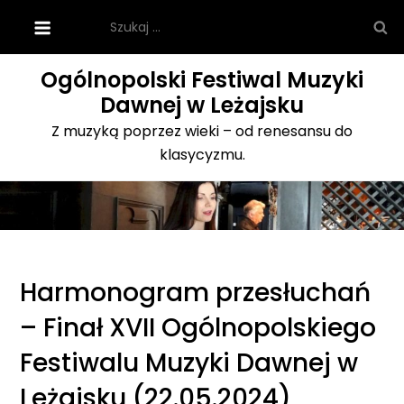
Skip
Szukaj:
to
content
Ogólnopolski Festiwal Muzyki
Dawnej w Leżajsku
Z muzyką poprzez wieki – od renesansu do
klasycyzmu.
Harmonogram przesłuchań
– Finał XVII Ogólnopolskiego
Festiwalu Muzyki Dawnej w
Leżajsku (22.05.2024)