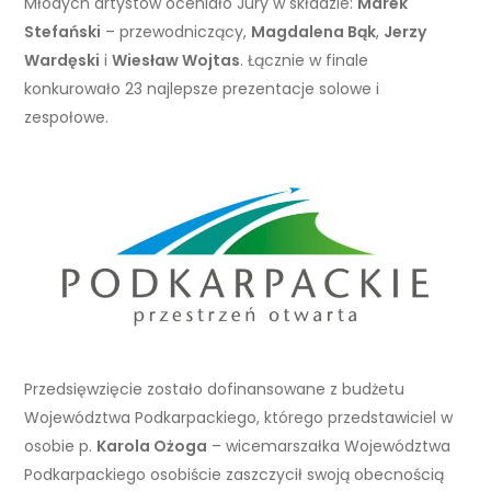
Młodych artystów oceniało Jury w składzie:
Marek
Stefański
– przewodniczący,
Magdalena Bąk
,
Jerzy
Wardęski
i
Wiesław Wojtas
. Łącznie w finale
konkurowało 23 najlepsze prezentacje solowe i
zespołowe.
Przedsięwzięcie zostało dofinansowane z budżetu
Województwa Podkarpackiego, którego przedstawiciel w
osobie p.
Karola Ożoga
– wicemarszałka Województwa
Podkarpackiego osobiście zaszczycił swoją obecnością