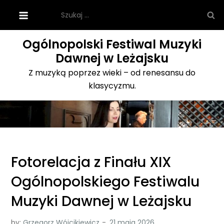
Skip
Szukaj:
to
content
Ogólnopolski Festiwal Muzyki
Dawnej w Leżajsku
Z muzyką poprzez wieki – od renesansu do
klasycyzmu.
Fotorelacja z Finału XIX
Ogólnopolskiego Festiwalu
Muzyki Dawnej w Leżajsku
by:
Grzegorz Wójcikiewicz