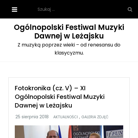
Skip
Szukaj:
to
content
Ogólnopolski Festiwal Muzyki
Dawnej w Leżajsku
Z muzyką poprzez wieki – od renesansu do
klasycyzmu.
Fotokronika (cz. V) – XI
Ogólnopolski Festiwal Muzyki
Dawnej w Leżajsku
,
AKTUALNOŚCI
GALERIA ZDJĘĆ