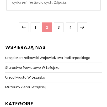
wydarzeń festiwalowych. Zdjęcia:
Stronicowanie
Previous
Page
Page
Page
Page
Next
1
2
3
4
wpisów
page
page
WSPIERAJĄ NAS
Urząd Marszałkowski Województwa Podkarpackiego
Starostwo Powiatowe W Leżajsku
Urząd Miasta W Leżajsku
Muzeum Ziemi Leżajskiej
KATEGORIE