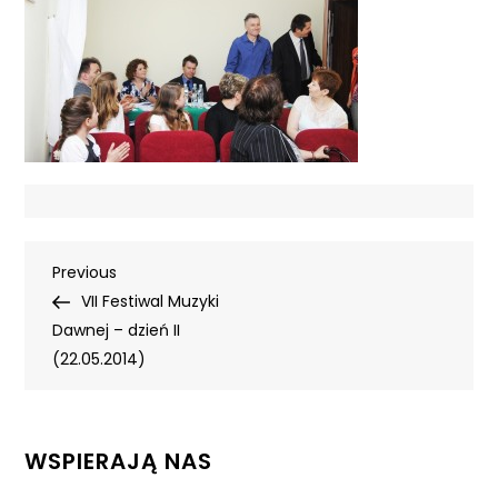
Nawigacja
Previous
Previous
Post
VII Festiwal Muzyki
wpisu
Dawnej – dzień II
(22.05.2014)
WSPIERAJĄ NAS