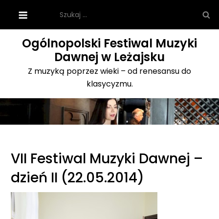
Skip
Szukaj:
to
content
Ogólnopolski Festiwal Muzyki
Dawnej w Leżajsku
Z muzyką poprzez wieki – od renesansu do
klasycyzmu.
VII Festiwal Muzyki Dawnej –
dzień II (22.05.2014)