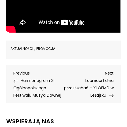
,
AKTUALNOŚCI
PROMOCJA
Nawigacja
Previous
Next
Previous
Next
Post
Post
Harmonogram XI
Laureaci I dnia
wpisu
Ogólnopolskiego
przesłuchań – XI OFMD w
Festiwalu Muzyki Dawnej
Leżajsku
WSPIERAJĄ NAS