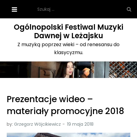
Skip
Szukaj:
to
content
Ogólnopolski Festiwal Muzyki
Dawnej w Leżajsku
Z muzyką poprzez wieki – od renesansu do
klasycyzmu.
Prezentacje wideo –
materiały promocyjne 2018
by:
Grzegorz Wójcikiewicz