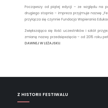
Począwszy od piątej edycji – ze względu na p
drugiego stopnia – impreza przyjmuje nazwę „Fes
przyłącza się czynnie Fundacja Wspierania Edukac
Zwiększająca się ilość uczestników i szkół przy
zmianę nazwy przedsięwzięcia – od 2015 roku pe
DAWNEJ W LEŻAJSKU
.
Z HISTORII FESTIWALU