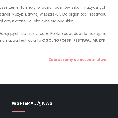
oszerzenie formuły o udział uczniów szkół muzycznych
tiwal Muzyki Dawnej w Leżajsku”. Do organizacji festiwalu
ji Artystycznej w Sokołowie Małopolskim.
jeżdżających do nas z całej Polski spowodowała następną
łna nazwa festiwalu to
OGÓLNOPOLSKI FESTIWAL MUZYKI
Zapraszamy do uczestnictwa
WSPIERAJĄ NAS