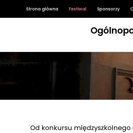
Skip
Strona główna
Festiwal
Sponsorzy
O
to
content
Ogólnopo
Od konkursu międzyszkolnego d