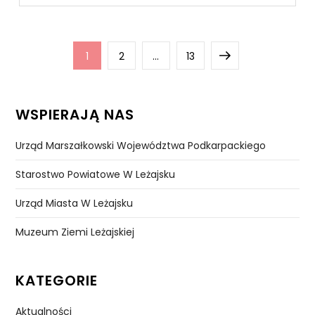
Stronicowanie
Page
Page
Page
Next
1
2
…
13
wpisów
page
WSPIERAJĄ NAS
Urząd Marszałkowski Województwa Podkarpackiego
Starostwo Powiatowe W Leżajsku
Urząd Miasta W Leżajsku
Muzeum Ziemi Leżajskiej
KATEGORIE
Aktualności