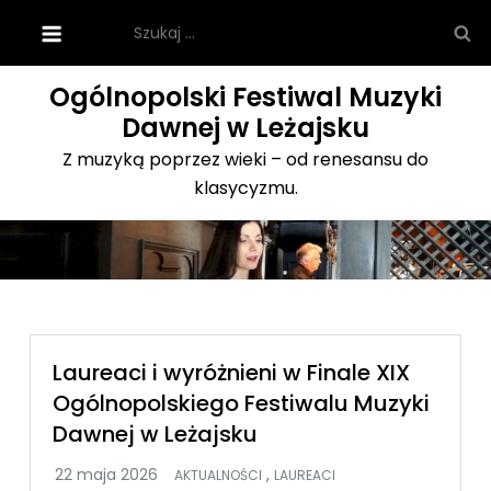
Skip
Szukaj:
to
content
Ogólnopolski Festiwal Muzyki
Dawnej w Leżajsku
Z muzyką poprzez wieki – od renesansu do
klasycyzmu.
Laureaci i wyróżnieni w Finale XIX
Ogólnopolskiego Festiwalu Muzyki
Dawnej w Leżajsku
,
AKTUALNOŚCI
LAUREACI