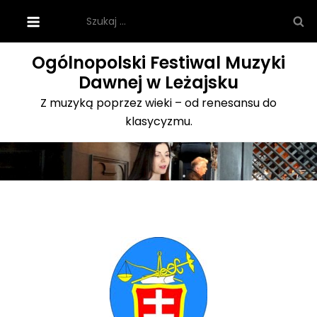
Skip
Szukaj:
to
content
Ogólnopolski Festiwal Muzyki
Dawnej w Leżajsku
Z muzyką poprzez wieki – od renesansu do
klasycyzmu.