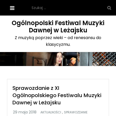
Skip
Szukaj:
to
content
Ogólnopolski Festiwal Muzyki
Dawnej w Leżajsku
Z muzyką poprzez wieki – od renesansu do
klasycyzmu.
Sprawozdanie z XI
Ogólnopolskiego Festiwalu Muzyki
Dawnej w Leżajsku
,
AKTUALNOŚCI
SPRAWOZDANIE