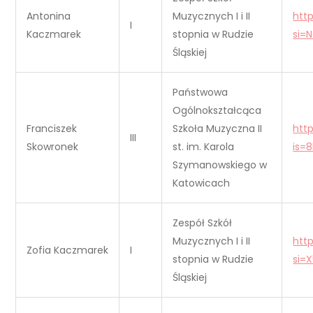
Antonina
Muzycznych I i II
htt
I
Kaczmarek
stopnia w Rudzie
si=
Śląskiej
Państwowa
Ogólnokształcąca
Franciszek
Szkoła Muzyczna II
htt
III
Skowronek
st. im. Karola
is=
Szymanowskiego w
Katowicach
Zespół Szkół
Muzycznych I i II
htt
Zofia Kaczmarek
I
stopnia w Rudzie
si=
Śląskiej