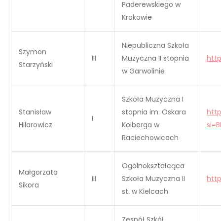
Paderewskiego w
Krakowie
Niepubliczna Szkoła
Szymon
III
Muzyczna II stopnia
htt
Starzyński
w Garwolinie
Szkoła Muzyczna I
Stanisław
stopnia im. Oskara
htt
I
Hilarowicz
Kolberga w
si=
Raciechowicach
Ogólnokształcąca
Małgorzata
III
Szkoła Muzyczna II
htt
Sikora
st. w Kielcach
Zespół Szkół