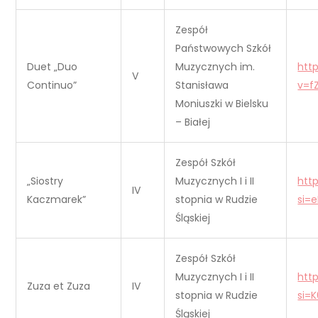
Zespół
Państwowych Szkół
Duet „Duo
Muzycznych im.
htt
V
Continuo”
Stanisława
v=f
Moniuszki w Bielsku
– Białej
Zespół Szkół
„Siostry
Muzycznych I i II
htt
IV
Kaczmarek”
stopnia w Rudzie
si=
Śląskiej
Zespół Szkół
Muzycznych I i II
htt
Zuza et Zuza
IV
stopnia w Rudzie
si=
Śląskiej