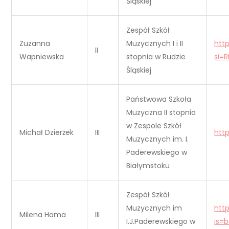
Śląskiej
Zespół Szkół
Zuzanna
Muzycznych I i II
htt
II
Wapniewska
stopnia w Rudzie
si=
Śląskiej
Państwowa Szkoła
Muzyczna II stopnia
w Zespole Szkół
Michał Dzierżek
III
htt
Muzycznych im. I.
Paderewskiego w
Białymstoku
Zespół Szkół
Muzycznych im
htt
Milena Homa
III
I.J.Paderewskiego w
is=