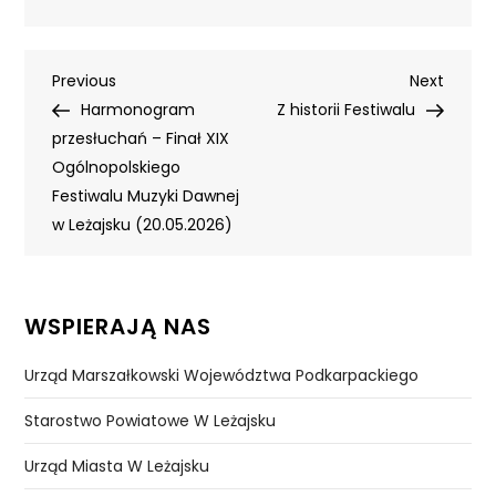
Nawigacja
Previous
Next
Previous
Next
Post
Post
Harmonogram
Z historii Festiwalu
wpisu
przesłuchań – Finał XIX
Ogólnopolskiego
Festiwalu Muzyki Dawnej
w Leżajsku (20.05.2026)
WSPIERAJĄ NAS
Urząd Marszałkowski Województwa Podkarpackiego
Starostwo Powiatowe W Leżajsku
Urząd Miasta W Leżajsku