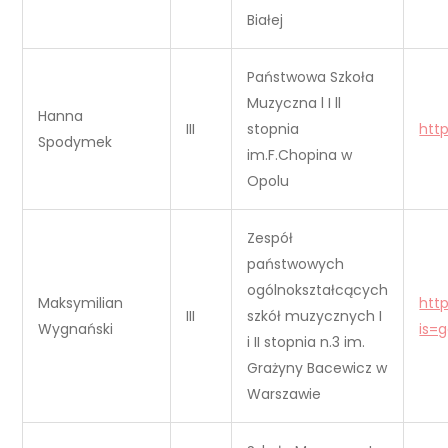
Białej
Państwowa Szkoła
Muzyczna l I ll
Hanna
III
stopnia
htt
Spodymek
im.F.Chopina w
Opolu
Zespół
państwowych
ogólnokształcących
Maksymilian
htt
III
szkół muzycznych I
Wygnański
is=
i II stopnia n.3 im.
Grażyny Bacewicz w
Warszawie