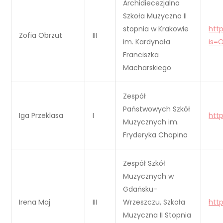
Archidiecezjalna
Szkoła Muzyczna II
stopnia w Krakowie
htt
Zofia Obrzut
III
im. Kardynała
is=
Franciszka
Macharskiego
Zespół
Państwowych Szkół
Iga Przeklasa
I
htt
Muzycznych im.
Fryderyka Chopina
Zespół Szkół
Muzycznych w
Gdańsku-
Irena Maj
III
Wrzeszczu, Szkoła
htt
Muzyczna II Stopnia