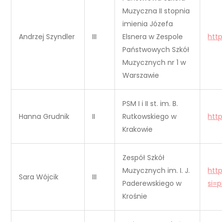
Muzyczna II stopnia
imienia Józefa
Andrzej Szyndler
III
Elsnera w Zespole
htt
Państwowych Szkół
Muzycznych nr 1 w
Warszawie
PSM I i II st. im. B.
Hanna Grudnik
II
Rutkowskiego w
htt
Krakowie
Zespół Szkół
Muzycznych im. I. J.
htt
Sara Wójcik
III
Paderewskiego w
si=
Krośnie