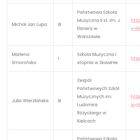
Państwowa Szkoła
Muzyczna II st. im. J.
htt
Michał Jan Lupa
III
Elsnera w
v=N
Warszawie
Marlena
Szkoła Muzyczna I
I
htt
Smorońska
stopnia w Skawinie
Zespół
Państwowych Szkół
Muzycznych im.
htt
Julia Wierzbińska
III
Ludomira
is=H
Różyckiego w
Kielcach
Państwowa Szkoła