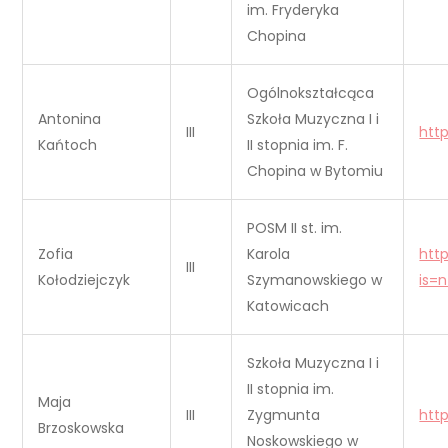
im. Fryderyka
Chopina
Ogólnokształcąca
Antonina
Szkoła Muzyczna I i
III
htt
Kańtoch
II stopnia im. F.
Chopina w Bytomiu
POSM II st. im.
Zofia
Karola
htt
III
Kołodziejczyk
Szymanowskiego w
is=
Katowicach
Szkoła Muzyczna I i
II stopnia im.
Maja
III
Zygmunta
htt
Brzoskowska
Noskowskiego w