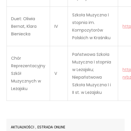
Szkoła Muzyczna I
Duet: Oliwia
stopnia im.
Bernat, Klara
IV
htt
Kompozytorów
Bieniecka
Polskich w Kraśniku
Państwowa Szkoła
Chór
Muzyczna I stopnia
Reprezentacyjny
w Leżajsku;
htt
Szkół
V
Niepaństwowa
nrb
Muzycznych w
Szkoła Muzyczna I i
Leżajsku
II st. w Leżajsku
,
AKTUALNOŚCI
ESTRADA ONLINE