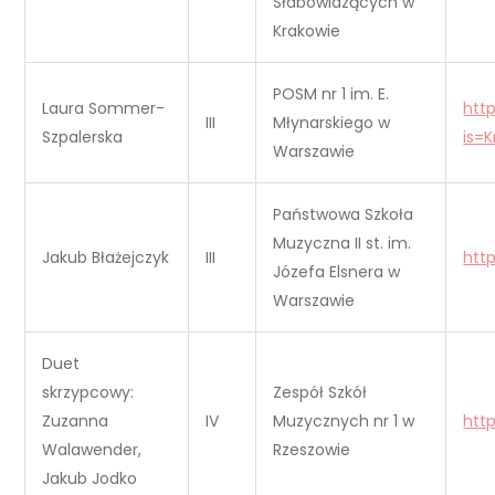
Słabowidzących w
Krakowie
POSM nr 1 im. E.
Laura Sommer-
htt
III
Młynarskiego w
Szpalerska
is=
Warszawie
Państwowa Szkoła
Muzyczna II st. im.
Jakub Błażejczyk
III
htt
Józefa Elsnera w
Warszawie
Duet
skrzypcowy:
Zespół Szkół
Zuzanna
IV
Muzycznych nr 1 w
htt
Walawender,
Rzeszowie
Jakub Jodko