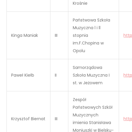
Krośnie
Państwowa Szkoła
Muzyczna l i ll
Kinga Maniak
III
stopnia
htt
im.F.Chopina w
Opolu
Samorządowa
Paweł Kiełb
II
Szkoła Muzyczna I
htt
st. w Jeżowem
Zespół
Państwowych Szkół
Muzycznych
Krzysztof Biernat
III
htt
imienia Stanisława
Moniuszki w Bielsku-