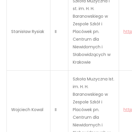
Szkoła Muzyczna I
st. im. H. H.
Baranowskiego w
Zespole Szkół i
Stanisław Rysiak
II
Placówek pn.
htt
Centrum dla
Niewidomych i
Słabowidzących w
Krakowie
Szkoła Muzyczna Ist.
im. H. H.
Baranowskiego w
Zespole Szkół i
Wojciech Kowal
II
Placówek pn.
htt
Centrum dla
Niewidomych i