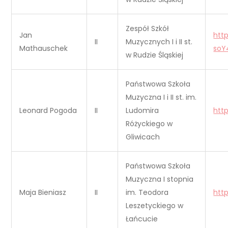
Zespół Szkół
Jan
htt
II
Muzycznych I i II st.
Mathauschek
soY
w Rudzie Śląskiej
Państwowa Szkoła
Muzyczna I i II st. im.
Leonard Pogoda
II
Ludomira
htt
Różyckiego w
Gliwicach
Państwowa Szkoła
Muzyczna I stopnia
Maja Bieniasz
II
im. Teodora
htt
Leszetyckiego w
Łańcucie