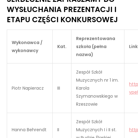
WYSŁUCHANIA PREZENTACJI I
ETAPU CZĘŚCI KONKURSOWEJ
Reprezentowana
Wykonawca /
Kat.
szkoła (pełna
Lin
wykonawcy
nazwa)
Zespół Szkół
Muzycznych nr 1 im.
htt
Piotr Napieracz
III
Karola
ype
Szymanowskiego w
Rzeszowie
Zespół Szkół
Hanna Behrendt
II
Muzycznych I i II st.
htt
w Rudzie Śląskiej