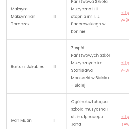
Państwowa Szkoła
Maksym
Muzyczna I i II
htt
Maksymilian
III
stopnia im. I. J.
v=9
Tomczak
Paderewskiego w
Koninie
Zespół
Państwowych Szkół
Muzycznych im.
htt
Bartosz Jakubiec
III
Stanisława
v=B
Moniuszki w Bielsku
– Białej
Ogólnokształcąca
szkoła muzyczna I
st. im. Ignacego
htt
Ivan Mutin
II
Jana
is=