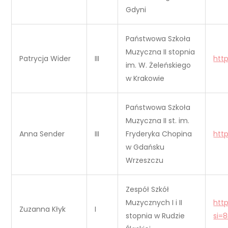
Gdyni
Państwowa Szkoła
Muzyczna II stopnia
Patrycja Wider
III
htt
im. W. Żeleńskiego
w Krakowie
Państwowa Szkoła
Muzyczna II st. im.
Anna Sender
III
Fryderyka Chopina
htt
w Gdańsku
Wrzeszczu
Zespół Szkół
Muzycznych I i II
htt
Zuzanna Kłyk
I
stopnia w Rudzie
si=