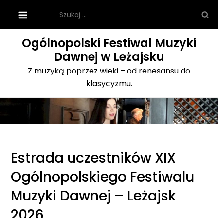
Skip
Szukaj:
to
content
Ogólnopolski Festiwal Muzyki
Dawnej w Leżajsku
Z muzyką poprzez wieki – od renesansu do
klasycyzmu.
Estrada uczestników XIX
Ogólnopolskiego Festiwalu
Muzyki Dawnej – Leżajsk
2026