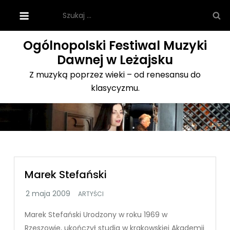
Skip
Szukaj:
to
content
Ogólnopolski Festiwal Muzyki
Dawnej w Leżajsku
Z muzyką poprzez wieki – od renesansu do
klasycyzmu.
Marek Stefański
ARTYŚCI
Marek Stefański Urodzony w roku 1969 w
Rzeszowie, ukończył studia w krakowskiej Akademii