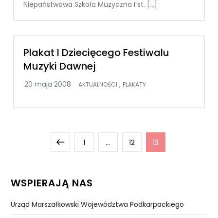
Niepaństwowa Szkoła Muzyczna I st. […]
Plakat I Dziecięcego Festiwalu
Muzyki Dawnej
,
AKTUALNOŚCI
PLAKATY
Stronicowanie
Previous
Page
Page
Page
1
…
12
13
wpisów
page
WSPIERAJĄ NAS
Urząd Marszałkowski Województwa Podkarpackiego