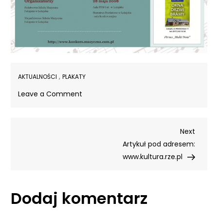
,
AKTUALNOŚCI
PLAKATY
on
Leave a Comment
Plakat
I
Nawigacja
Next
Dziecięcego
Next
Post
Festiwalu
Artykuł pod adresem:
wpisu
Muzyki
www.kultura.rze.pl
Dawnej
Dodaj komentarz