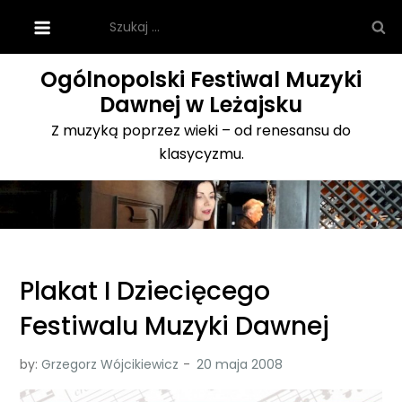
Skip
Szukaj:
to
content
Ogólnopolski Festiwal Muzyki
Dawnej w Leżajsku
Z muzyką poprzez wieki – od renesansu do
klasycyzmu.
Plakat I Dziecięcego
Festiwalu Muzyki Dawnej
by:
Grzegorz Wójcikiewicz