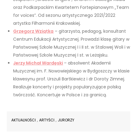
oraz Podkarpackim Kwartetem Fortepianowym „Team
for voices”. Od sezonu artystycznego 2021/2022
artystka Filharmonii Krakowskiej.
Grzegorz Wziątka
– gitarzysta, pedagog, konsultant
Centrum Edukacji Artystycznej. Prowadzi klasę gitary w
Państwowej Szkole Muzycznej I i II st. w Stalowej Woli i w
Państwowej Szkole Muzycznej I st. w Leżajsku.
Jerzy Michał Wardęski
– absolwent Akademii
Muzycznej im. F. Nowowiejskiego w Bydgoszczy w klasie
klawesynu prof. Urszuli Bartkiewicz i dr Doroty Zimnej.
Realizuje koncerty i projekty popularyzujące polską
twórczość. Koncertuje w Polsce i za granicą.
,
,
AKTUALNOŚCI
ARTYŚCI
JURORZY