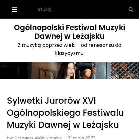
Skip
Szukaj:
to
content
Ogólnopolski Festiwal Muzyki
Dawnej w Leżajsku
Z muzyką poprzez wieki – od renesansu do
klasycyzmu.
Sylwetki Jurorów XVI
Ogólnopolskiego Festiwalu
Muzyki Dawnej w Leżajsku
by:
Grzegorz Wójcikiewicz