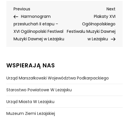
Nawigacja
Previous
Next
Previous
Next
Post
Post
Harmonogram
Plakaty XVI
wpisu
przesłuchań II etapu –
Ogólnopolskiego
XVI Ogólnopolski Festiwal
Festiwalu Muzyki Dawnej
Muzyki Dawnej w Leżajsku
w Leżajsku
WSPIERAJĄ NAS
Urząd Marszałkowski Województwa Podkarpackiego
Starostwo Powiatowe W Leżajsku
Urząd Miasta W Leżajsku
Muzeum Ziemi Leżajskiej