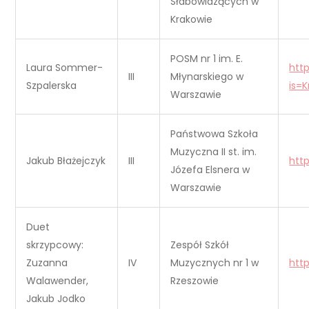
Słabowidzących w
Krakowie
POSM nr 1 im. E.
Laura Sommer-
htt
III
Młynarskiego w
Szpalerska
is=
Warszawie
Państwowa Szkoła
Muzyczna II st. im.
Jakub Błażejczyk
III
htt
Józefa Elsnera w
Warszawie
Duet
skrzypcowy:
Zespół Szkół
Zuzanna
IV
Muzycznych nr 1 w
htt
Walawender,
Rzeszowie
Jakub Jodko