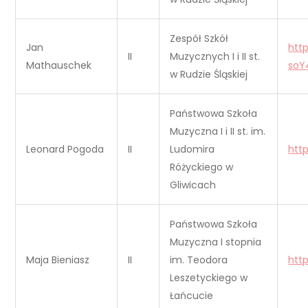
Zespół Szkół
Jan
htt
II
Muzycznych I i II st.
Mathauschek
soY
w Rudzie Śląskiej
Państwowa Szkoła
Muzyczna I i II st. im.
Leonard Pogoda
II
Ludomira
htt
Różyckiego w
Gliwicach
Państwowa Szkoła
Muzyczna I stopnia
Maja Bieniasz
II
im. Teodora
htt
Leszetyckiego w
Łańcucie