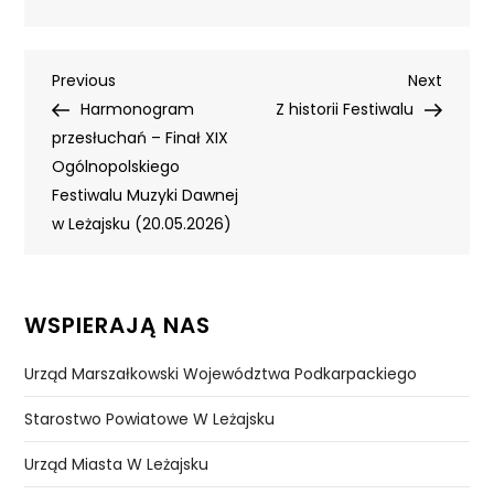
Nawigacja
Previous
Next
Previous
Next
Post
Post
Harmonogram
Z historii Festiwalu
wpisu
przesłuchań – Finał XIX
Ogólnopolskiego
Festiwalu Muzyki Dawnej
w Leżajsku (20.05.2026)
WSPIERAJĄ NAS
Urząd Marszałkowski Województwa Podkarpackiego
Starostwo Powiatowe W Leżajsku
Urząd Miasta W Leżajsku