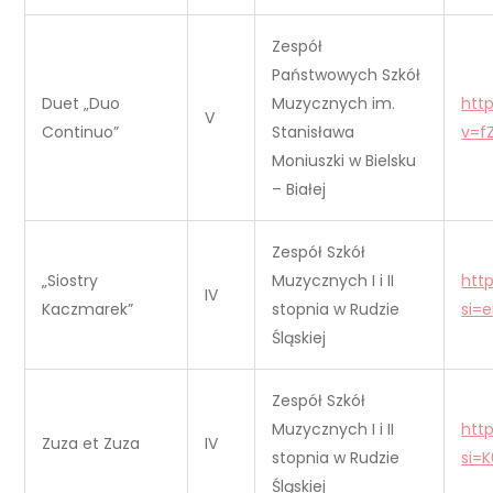
Zespół
Państwowych Szkół
Duet „Duo
Muzycznych im.
htt
V
Continuo”
Stanisława
v=f
Moniuszki w Bielsku
– Białej
Zespół Szkół
„Siostry
Muzycznych I i II
htt
IV
Kaczmarek”
stopnia w Rudzie
si=
Śląskiej
Zespół Szkół
Muzycznych I i II
htt
Zuza et Zuza
IV
stopnia w Rudzie
si=
Śląskiej