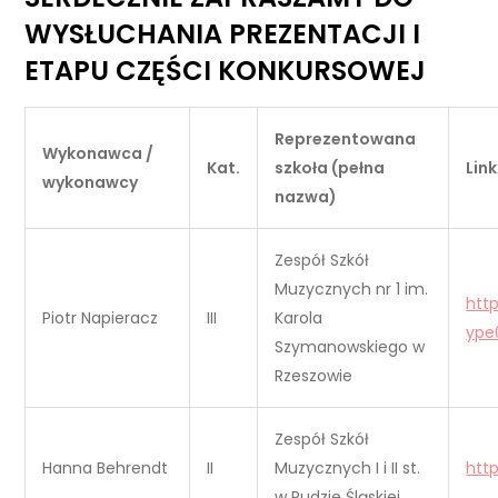
WYSŁUCHANIA PREZENTACJI I
ETAPU CZĘŚCI KONKURSOWEJ
Reprezentowana
Wykonawca /
Kat.
szkoła (pełna
Lin
wykonawcy
nazwa)
Zespół Szkół
Muzycznych nr 1 im.
htt
Piotr Napieracz
III
Karola
ype
Szymanowskiego w
Rzeszowie
Zespół Szkół
Hanna Behrendt
II
Muzycznych I i II st.
htt
w Rudzie Śląskiej