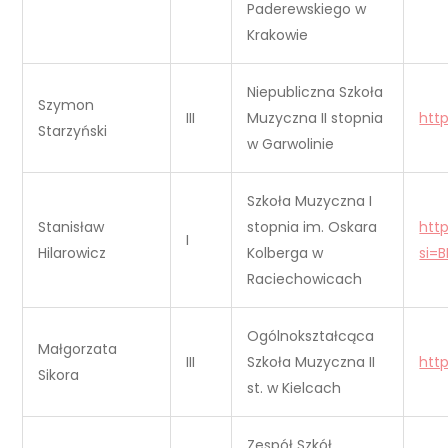
Paderewskiego w
Krakowie
Niepubliczna Szkoła
Szymon
III
Muzyczna II stopnia
htt
Starzyński
w Garwolinie
Szkoła Muzyczna I
Stanisław
stopnia im. Oskara
htt
I
Hilarowicz
Kolberga w
si=
Raciechowicach
Ogólnokształcąca
Małgorzata
III
Szkoła Muzyczna II
htt
Sikora
st. w Kielcach
Zespół Szkół