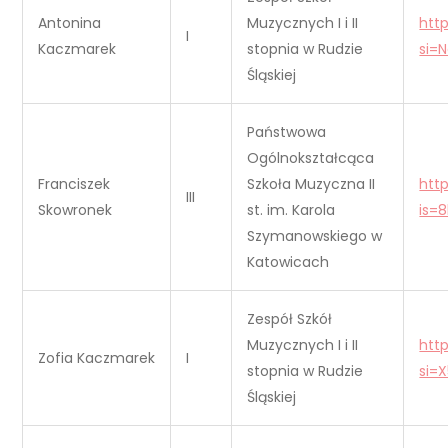
Antonina
Muzycznych I i II
htt
I
Kaczmarek
stopnia w Rudzie
si=
Śląskiej
Państwowa
Ogólnokształcąca
Franciszek
Szkoła Muzyczna II
htt
III
Skowronek
st. im. Karola
is=
Szymanowskiego w
Katowicach
Zespół Szkół
Muzycznych I i II
htt
Zofia Kaczmarek
I
stopnia w Rudzie
si=
Śląskiej