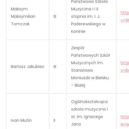
Państwowa Szkoła
Maksym
Muzyczna I i II
htt
Maksymilian
III
stopnia im. I. J.
v=9
Tomczak
Paderewskiego w
Koninie
Zespół
Państwowych Szkół
Muzycznych im.
htt
Bartosz Jakubiec
III
Stanisława
v=B
Moniuszki w Bielsku
– Białej
Ogólnokształcąca
szkoła muzyczna I
st. im. Ignacego
htt
Ivan Mutin
II
Jana
is=