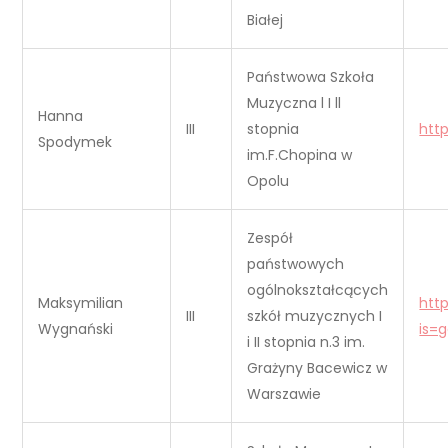
Białej
Państwowa Szkoła
Muzyczna l I ll
Hanna
III
stopnia
htt
Spodymek
im.F.Chopina w
Opolu
Zespół
państwowych
ogólnokształcących
Maksymilian
htt
III
szkół muzycznych I
Wygnański
is=
i II stopnia n.3 im.
Grażyny Bacewicz w
Warszawie