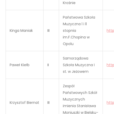
Krośnie
Państwowa Szkoła
Muzyczna l i ll
Kinga Maniak
III
stopnia
htt
im.F.Chopina w
Opolu
Samorządowa
Paweł Kiełb
II
Szkoła Muzyczna I
htt
st. w Jeżowem
Zespół
Państwowych Szkół
Muzycznych
Krzysztof Biernat
III
htt
imienia Stanisława
Moniuszki w Bielsku-