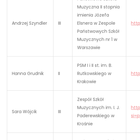
Muzyczna II stopnia
imienia Józefa
Andrzej Szyndler
III
Elsnera w Zespole
htt
Państwowych Szkół
Muzycznych nr 1 w
Warszawie
PSM I i II st. im. B.
Hanna Grudnik
II
Rutkowskiego w
htt
Krakowie
Zespół Szkół
Muzycznych im. I. J.
htt
Sara Wójcik
III
Paderewskiego w
si=
Krośnie