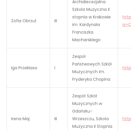
Archidiecezjalna
Szkoła Muzyczna II
stopnia w Krakowie
htt
Zofia Obrzut
III
im. Kardynała
is=
Franciszka
Macharskiego
Zespół
Państwowych Szkół
Iga Przeklasa
I
htt
Muzycznych im.
Fryderyka Chopina
Zespół Szkół
Muzycznych w
Gdańsku-
Irena Maj
III
Wrzeszczu, Szkoła
htt
Muzyczna II Stopnia