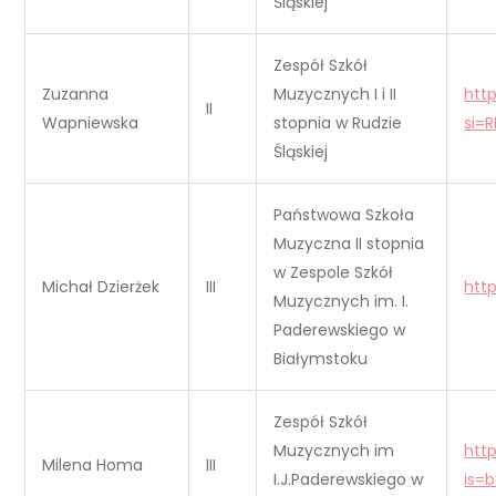
Śląskiej
Zespół Szkół
Zuzanna
Muzycznych I i II
htt
II
Wapniewska
stopnia w Rudzie
si=
Śląskiej
Państwowa Szkoła
Muzyczna II stopnia
w Zespole Szkół
Michał Dzierżek
III
htt
Muzycznych im. I.
Paderewskiego w
Białymstoku
Zespół Szkół
Muzycznych im
htt
Milena Homa
III
I.J.Paderewskiego w
is=