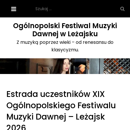
Skip
Szukaj:
to
content
Ogólnopolski Festiwal Muzyki
Dawnej w Leżajsku
Z muzyką poprzez wieki – od renesansu do
klasycyzmu.
Estrada uczestników XIX
Ogólnopolskiego Festiwalu
Muzyki Dawnej – Leżajsk
2026