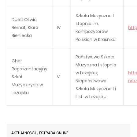
Szkoła Muzyczna I
Duet: Oliwia
stopnia im.
Bernat, Klara
IV
htt
Kompozytorów
Bieniecka
Polskich w Kraśniku
Państwowa Szkoła
Chór
Muzyczna I stopnia
Reprezentacyjny
w Leżajsku;
htt
Szkół
V
Niepaństwowa
nrb
Muzycznych w
Szkoła Muzyczna I i
Leżajsku
II st. w Leżajsku
,
AKTUALNOŚCI
ESTRADA ONLINE