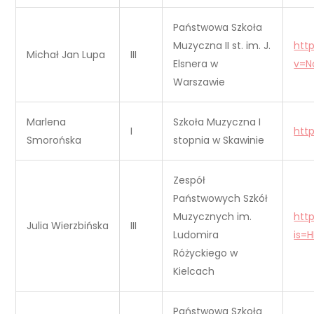
Państwowa Szkoła
Muzyczna II st. im. J.
htt
Michał Jan Lupa
III
Elsnera w
v=N
Warszawie
Marlena
Szkoła Muzyczna I
I
htt
Smorońska
stopnia w Skawinie
Zespół
Państwowych Szkół
Muzycznych im.
htt
Julia Wierzbińska
III
Ludomira
is=H
Różyckiego w
Kielcach
Państwowa Szkoła