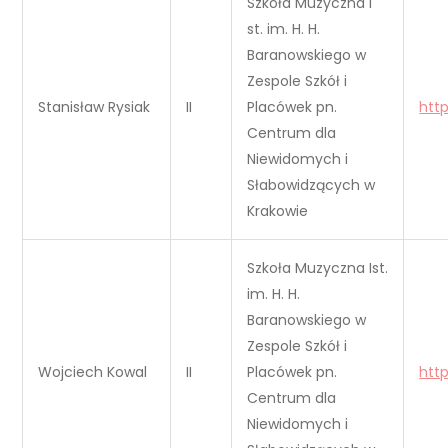
Szkoła Muzyczna I
st. im. H. H.
Baranowskiego w
Zespole Szkół i
Stanisław Rysiak
II
Placówek pn.
htt
Centrum dla
Niewidomych i
Słabowidzących w
Krakowie
Szkoła Muzyczna Ist.
im. H. H.
Baranowskiego w
Zespole Szkół i
Wojciech Kowal
II
Placówek pn.
htt
Centrum dla
Niewidomych i