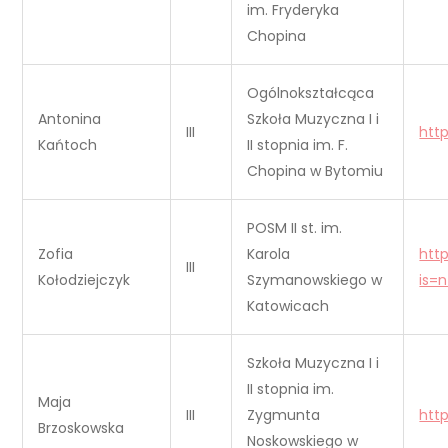
im. Fryderyka
Chopina
Ogólnokształcąca
Antonina
Szkoła Muzyczna I i
III
htt
Kańtoch
II stopnia im. F.
Chopina w Bytomiu
POSM II st. im.
Zofia
Karola
htt
III
Kołodziejczyk
Szymanowskiego w
is=
Katowicach
Szkoła Muzyczna I i
II stopnia im.
Maja
III
Zygmunta
htt
Brzoskowska
Noskowskiego w