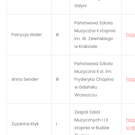
Gdyni
Państwowa Szkoła
Muzyczna II stopnia
Patrycja Wider
III
htt
im. W. Żeleńskiego
w Krakowie
Państwowa Szkoła
Muzyczna II st. im.
Anna Sender
III
Fryderyka Chopina
htt
w Gdańsku
Wrzeszczu
Zespół Szkół
Muzycznych I i II
htt
Zuzanna Kłyk
I
stopnia w Rudzie
si=