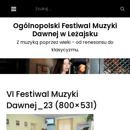
Skip
Szukaj:
to
content
Ogólnopolski Festiwal Muzyki
Dawnej w Leżajsku
Z muzyką poprzez wieki – od renesansu do
klasycyzmu.
VI Festiwal Muzyki
Dawnej_23 (800×531)