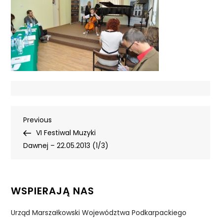
Nawigacja
Previous
Previous
Post
VI Festiwal Muzyki
wpisu
Dawnej – 22.05.2013 (1/3)
WSPIERAJĄ NAS
Urząd Marszałkowski Województwa Podkarpackiego