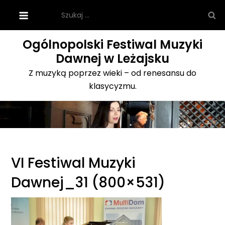
Skip
Szukaj:
to
content
Ogólnopolski Festiwal Muzyki
Dawnej w Leżajsku
Z muzyką poprzez wieki – od renesansu do
klasycyzmu.
VI Festiwal Muzyki
Dawnej_31 (800×531)