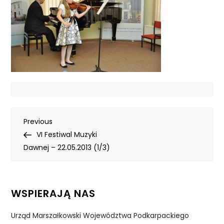
Nawigacja
Previous
Previous
Post
VI Festiwal Muzyki
wpisu
Dawnej – 22.05.2013 (1/3)
WSPIERAJĄ NAS
Urząd Marszałkowski Województwa Podkarpackiego