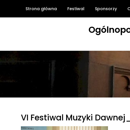
Skip
Strona główna
Festiwal
Sponsorzy
O
to
content
Ogólnopo
VI Festiwal Muzyki Dawnej