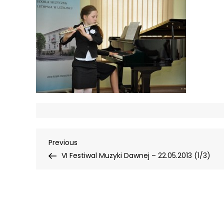
Nawigacja
Previous
Previous
Post
VI Festiwal Muzyki Dawnej – 22.05.2013 (1/3)
wpisu