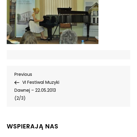
Nawigacja
Previous
Previous
Post
VI Festiwal Muzyki
wpisu
Dawnej – 22.05.2013
(2/3)
WSPIERAJĄ NAS