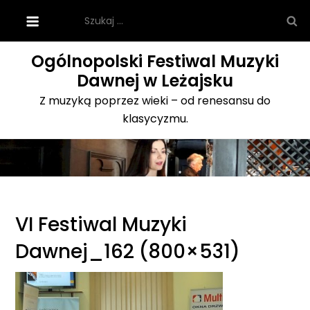
Skip
Szukaj:
to
content
Ogólnopolski Festiwal Muzyki
Dawnej w Leżajsku
Z muzyką poprzez wieki – od renesansu do
klasycyzmu.
VI Festiwal Muzyki
Dawnej_162 (800×531)