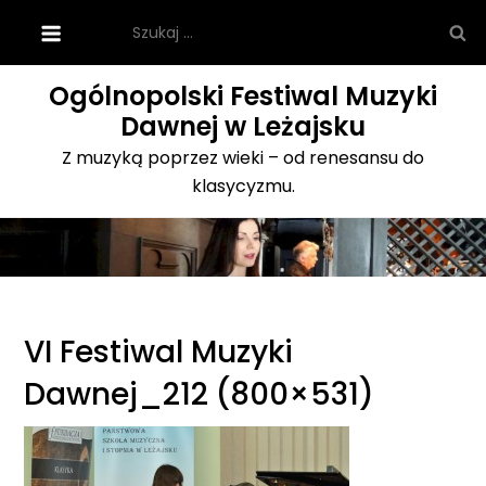
Skip
Szukaj:
to
content
Ogólnopolski Festiwal Muzyki
Dawnej w Leżajsku
Z muzyką poprzez wieki – od renesansu do
klasycyzmu.
VI Festiwal Muzyki
Dawnej_212 (800×531)