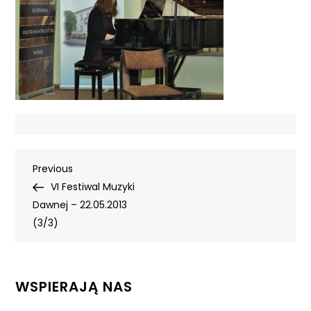
Nawigacja
Previous
Previous
Post
VI Festiwal Muzyki
wpisu
Dawnej – 22.05.2013
(3/3)
WSPIERAJĄ NAS