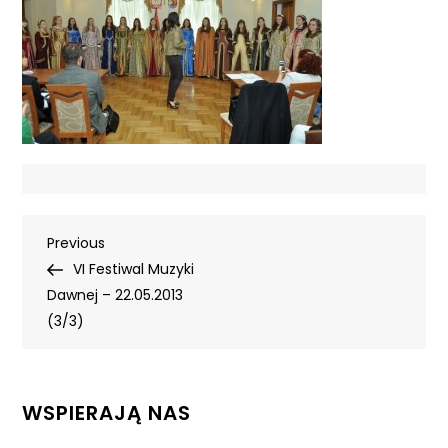
Nawigacja
Previous
Previous
Post
VI Festiwal Muzyki
wpisu
Dawnej – 22.05.2013
(3/3)
WSPIERAJĄ NAS