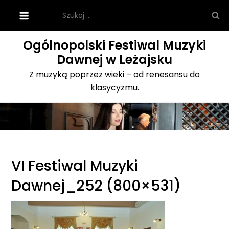
Skip
Szukaj:
to
content
Ogólnopolski Festiwal Muzyki
Dawnej w Leżajsku
Z muzyką poprzez wieki – od renesansu do
klasycyzmu.
VI Festiwal Muzyki
Dawnej_252 (800×531)