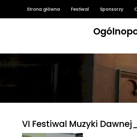
Skip
Strona główna
Festiwal
Sponsorzy
O
to
content
Ogólnopo
VI Festiwal Muzyki Dawnej