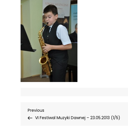
Nawigacja
Previous
Previous
Post
VI Festiwal Muzyki Dawnej – 23.05.2013 (1/5)
wpisu