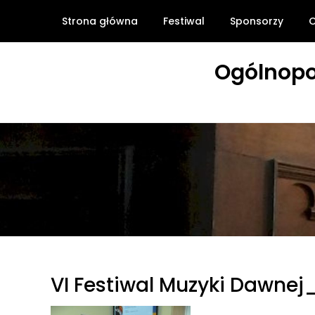
Skip
Strona główna
Festiwal
Sponsorzy
O
to
content
Ogólnopo
VI Festiwal Muzyki Dawnej