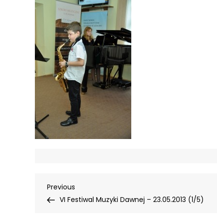
Nawigacja
Previous
Previous
Post
VI Festiwal Muzyki Dawnej – 23.05.2013 (1/5)
wpisu