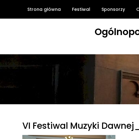
Skip
Strona główna
Festiwal
Sponsorzy
O
to
content
Ogólnopo
VI Festiwal Muzyki Dawne