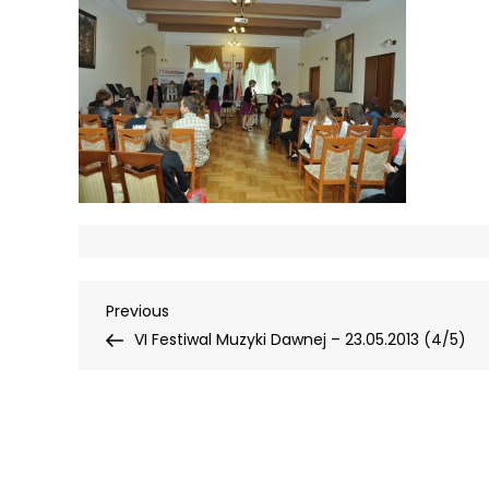
Nawigacja
Previous
Previous
Post
VI Festiwal Muzyki Dawnej – 23.05.2013 (4/5)
wpisu