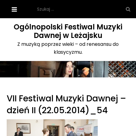
Skip
Szukaj:
to
content
Ogólnopolski Festiwal Muzyki
Dawnej w Leżajsku
Z muzyką poprzez wieki – od renesansu do
klasycyzmu.
VII Festiwal Muzyki Dawnej –
dzień II (22.05.2014)_54