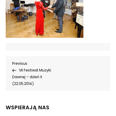
Nawigacja
Previous
Previous
Post
VII Festiwal Muzyki
wpisu
Dawnej – dzień II
(22.05.2014)
WSPIERAJĄ NAS