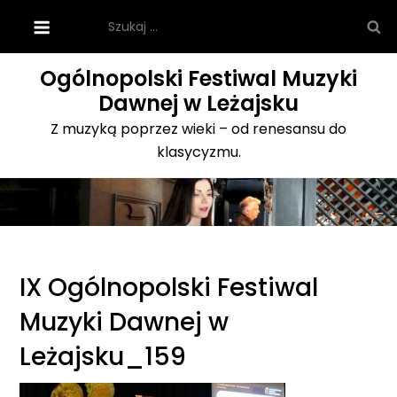
Skip
Szukaj:
to
content
Ogólnopolski Festiwal Muzyki
Dawnej w Leżajsku
Z muzyką poprzez wieki – od renesansu do
klasycyzmu.
IX Ogólnopolski Festiwal
Muzyki Dawnej w
Leżajsku_159