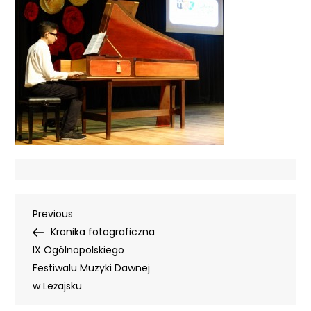
Nawigacja
Previous
Previous
Post
Kronika fotograficzna
wpisu
IX Ogólnopolskiego
Festiwalu Muzyki Dawnej
w Leżajsku