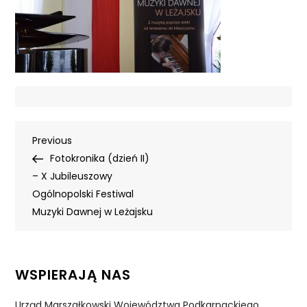
Nawigacja
Previous
Previous
Post
Fotokronika (dzień II)
wpisu
– X Jubileuszowy
Ogólnopolski Festiwal
Muzyki Dawnej w Leżajsku
WSPIERAJĄ NAS
Urząd Marszałkowski Województwa Podkarpackiego