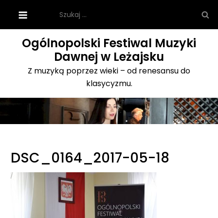
Skip
Szukaj:
to
content
Ogólnopolski Festiwal Muzyki
Dawnej w Leżajsku
Z muzyką poprzez wieki – od renesansu do
klasycyzmu.
DSC_0164_2017-05-18