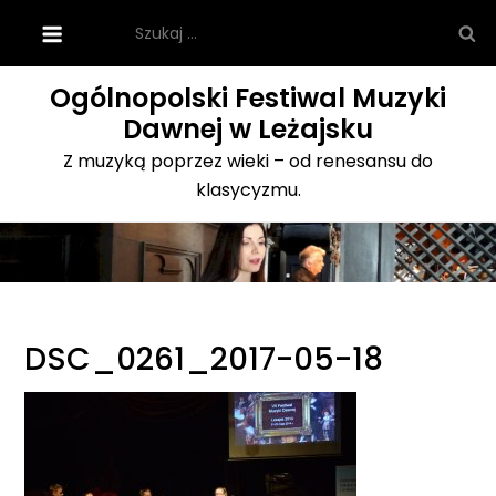
Skip
Szukaj:
to
content
Ogólnopolski Festiwal Muzyki
Dawnej w Leżajsku
Z muzyką poprzez wieki – od renesansu do
klasycyzmu.
DSC_0261_2017-05-18