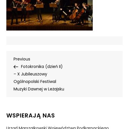
Nawigacja
Previous
Previous
Post
Fotokronika (dzień II)
wpisu
– X Jubileuszowy
Ogólnopolski Festiwal
Muzyki Dawnej w Leżajsku
WSPIERAJĄ NAS
Urząd Marszałkowski Województwa Podkarpackiego