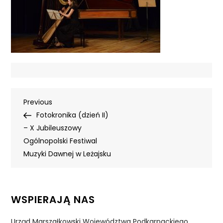
Nawigacja
Previous
Previous
Post
Fotokronika (dzień II)
wpisu
– X Jubileuszowy
Ogólnopolski Festiwal
Muzyki Dawnej w Leżajsku
WSPIERAJĄ NAS
Urząd Marszałkowski Województwa Podkarpackiego