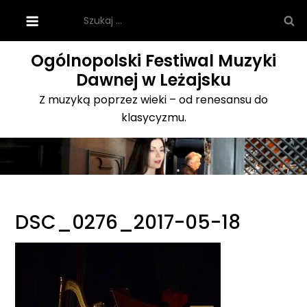
Skip
Szukaj:
to
content
Ogólnopolski Festiwal Muzyki
Dawnej w Leżajsku
Z muzyką poprzez wieki – od renesansu do
klasycyzmu.
DSC_0276_2017-05-18