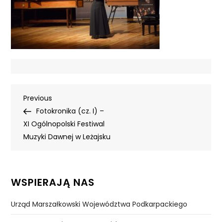
Nawigacja
Previous
Previous
Post
Fotokronika (cz. I) –
wpisu
XI Ogólnopolski Festiwal
Muzyki Dawnej w Leżajsku
WSPIERAJĄ NAS
Urząd Marszałkowski Województwa Podkarpackiego