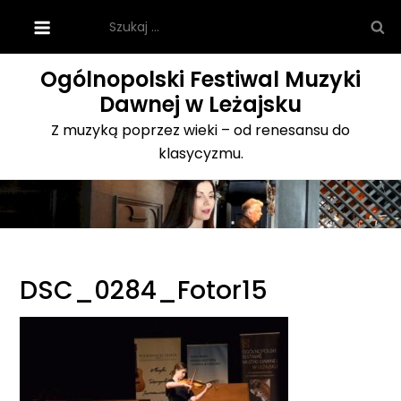
Skip
Szukaj:
to
content
Ogólnopolski Festiwal Muzyki
Dawnej w Leżajsku
Z muzyką poprzez wieki – od renesansu do
klasycyzmu.
DSC_0284_Fotor15