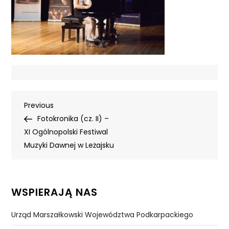
Nawigacja
Previous
Previous
Post
Fotokronika (cz. II) –
wpisu
XI Ogólnopolski Festiwal
Muzyki Dawnej w Leżajsku
WSPIERAJĄ NAS
Urząd Marszałkowski Województwa Podkarpackiego