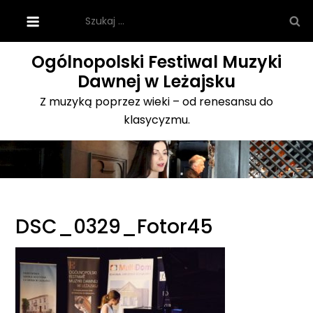
Skip
Szukaj:
to
content
Ogólnopolski Festiwal Muzyki
Dawnej w Leżajsku
Z muzyką poprzez wieki – od renesansu do
klasycyzmu.
DSC_0329_Fotor45