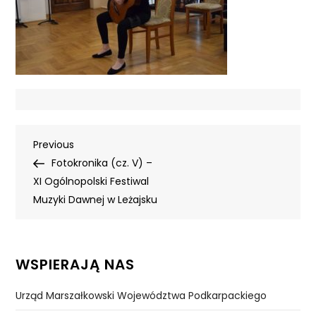
Nawigacja
Previous
Previous
Post
Fotokronika (cz. V) –
wpisu
XI Ogólnopolski Festiwal
Muzyki Dawnej w Leżajsku
WSPIERAJĄ NAS
Urząd Marszałkowski Województwa Podkarpackiego