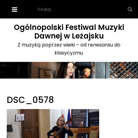
Skip
Szukaj:
to
content
Ogólnopolski Festiwal Muzyki
Dawnej w Leżajsku
Z muzyką poprzez wieki – od renesansu do
klasycyzmu.
DSC_0578