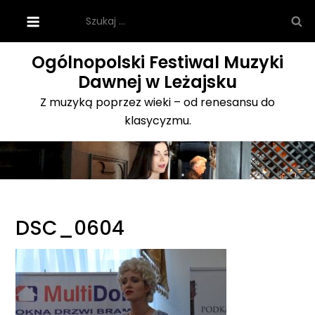
Skip
Szukaj:
to
content
Ogólnopolski Festiwal Muzyki
Dawnej w Leżajsku
Z muzyką poprzez wieki – od renesansu do
klasycyzmu.
DSC_0604