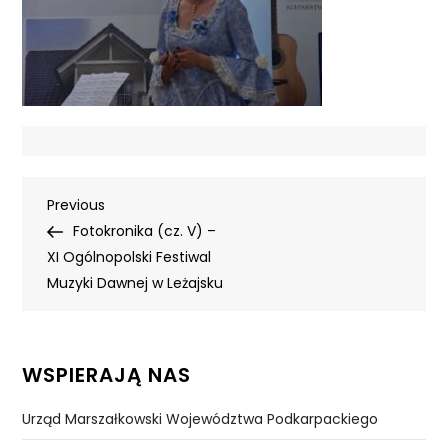
Nawigacja
Previous
Previous
Post
Fotokronika (cz. V) –
wpisu
XI Ogólnopolski Festiwal
Muzyki Dawnej w Leżajsku
WSPIERAJĄ NAS
Urząd Marszałkowski Województwa Podkarpackiego