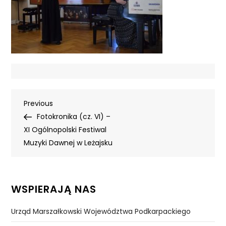
Nawigacja
Previous
Previous
Post
Fotokronika (cz. VI) –
wpisu
XI Ogólnopolski Festiwal
Muzyki Dawnej w Leżajsku
WSPIERAJĄ NAS
Urząd Marszałkowski Województwa Podkarpackiego