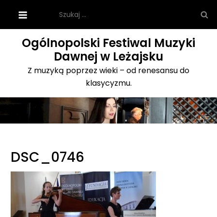
Skip
Szukaj:
to
content
Ogólnopolski Festiwal Muzyki
Dawnej w Leżajsku
Z muzyką poprzez wieki – od renesansu do
klasycyzmu.
DSC_0746