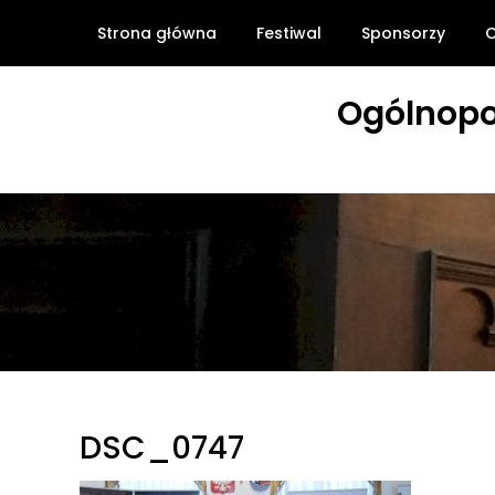
Skip
Strona główna
Festiwal
Sponsorzy
O
to
content
Ogólnopo
DSC_0747