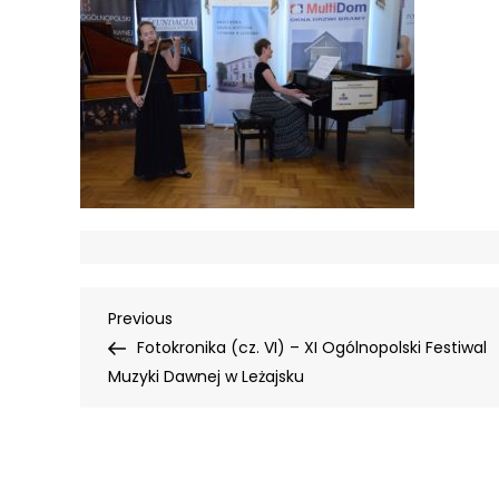
Nawigacja
Previous
Previous
Post
Fotokronika (cz. VI) – XI Ogólnopolski Festiwal
wpisu
Muzyki Dawnej w Leżajsku