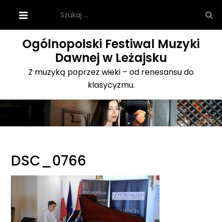
Skip
Szukaj:
to
content
Ogólnopolski Festiwal Muzyki
Dawnej w Leżajsku
Z muzyką poprzez wieki – od renesansu do
klasycyzmu.
DSC_0766