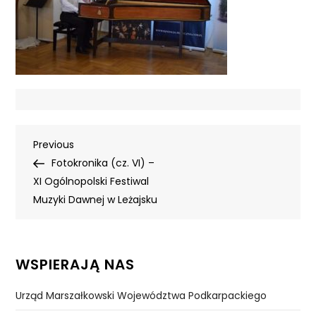
Nawigacja
Previous
Previous
Post
Fotokronika (cz. VI) –
wpisu
XI Ogólnopolski Festiwal
Muzyki Dawnej w Leżajsku
WSPIERAJĄ NAS
Urząd Marszałkowski Województwa Podkarpackiego