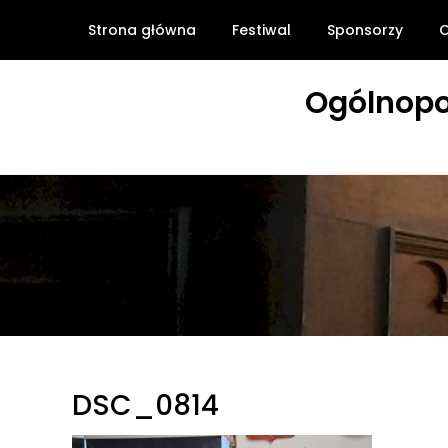
Skip
Strona główna
Festiwal
Sponsorzy
O
to
content
Ogólnopo
DSC_0814