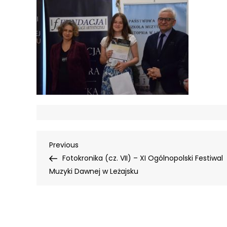
Nawigacja
Previous
Previous
Post
Fotokronika (cz. VII) – XI Ogólnopolski Festiwal
wpisu
Muzyki Dawnej w Leżajsku