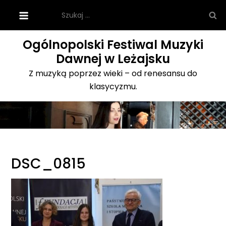
Skip
Szukaj:
to
content
Ogólnopolski Festiwal Muzyki
Dawnej w Leżajsku
Z muzyką poprzez wieki – od renesansu do
klasycyzmu.
DSC_0815