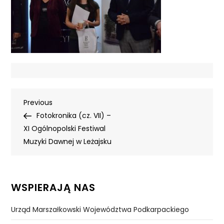
Nawigacja
Previous
Previous
Post
Fotokronika (cz. VII) –
wpisu
XI Ogólnopolski Festiwal
Muzyki Dawnej w Leżajsku
WSPIERAJĄ NAS
Urząd Marszałkowski Województwa Podkarpackiego