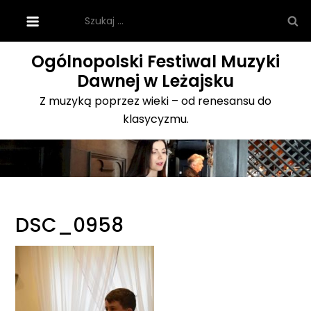
Skip
Szukaj:
to
content
Ogólnopolski Festiwal Muzyki
Dawnej w Leżajsku
Z muzyką poprzez wieki – od renesansu do
klasycyzmu.
DSC_0958