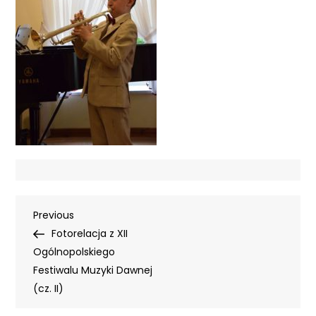
Nawigacja
Previous
Previous
Post
Fotorelacja z XII
wpisu
Ogólnopolskiego
Festiwalu Muzyki Dawnej
(cz. II)