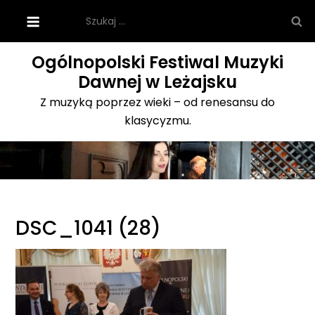
Skip
Szukaj:
to
content
Ogólnopolski Festiwal Muzyki
Dawnej w Leżajsku
Z muzyką poprzez wieki – od renesansu do
klasycyzmu.
DSC_1041 (28)