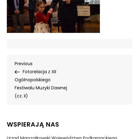
Nawigacja
Previous
Previous
Post
Fotorelacja z XII
wpisu
Ogólnopolskiego
Festiwalu Muzyki Dawnej
(cz. II)
WSPIERAJĄ NAS
Urząd Marszałkowski Województwa Podkarpackiego