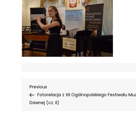
Nawigacja
Previous
Previous
Post
Fotorelacja z XII Ogólnopolskiego Festiwalu Mu
wpisu
Dawnej (cz. II)