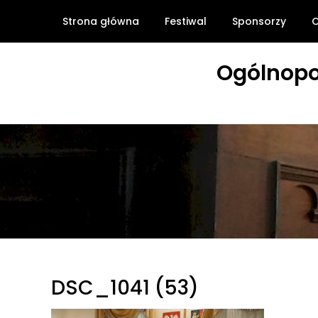
Skip
Strona główna
Festiwal
Sponsorzy
O
to
content
Ogólnopo
DSC_1041 (53)