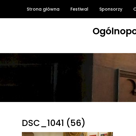
Skip
Strona główna
Festiwal
Sponsorzy
O
to
content
Ogólnopo
DSC_1041 (56)