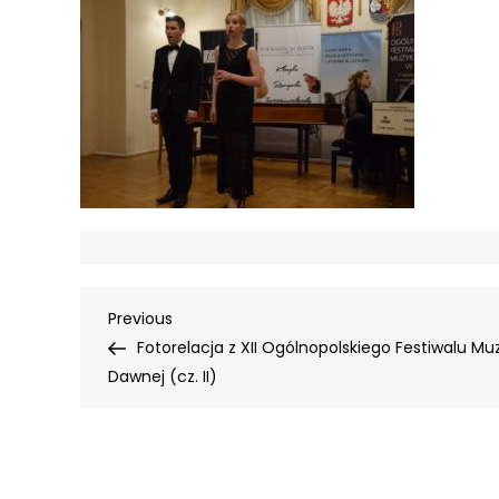
Nawigacja
Previous
Previous
Post
Fotorelacja z XII Ogólnopolskiego Festiwalu Mu
wpisu
Dawnej (cz. II)