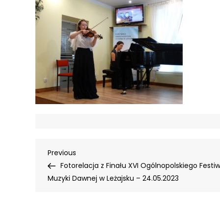
Nawigacja
Previous
Previous
Post
Fotorelacja z Finału XVI Ogólnopolskiego Festi
wpisu
Muzyki Dawnej w Leżajsku – 24.05.2023