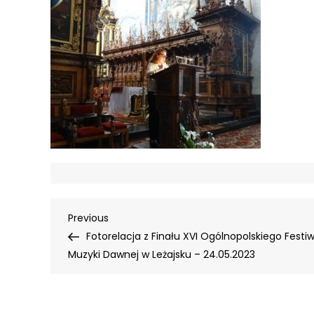
Nawigacja
Previous
Previous
Post
Fotorelacja z Finału XVI Ogólnopolskiego Festi
wpisu
Muzyki Dawnej w Leżajsku – 24.05.2023