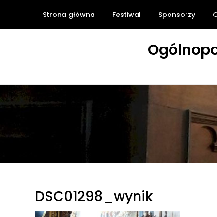
Skip
Strona główna
Festiwal
Sponsorzy
O
to
content
Ogólnopo
DSC01298_wynik