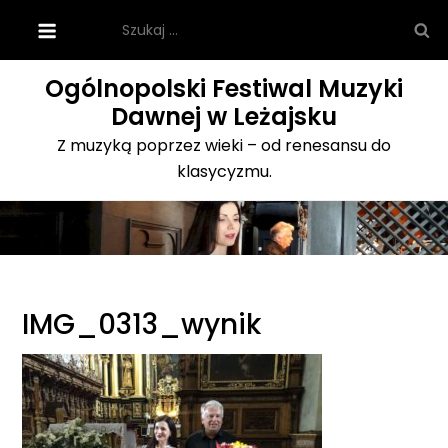
Skip
Szukaj:
to
content
Ogólnopolski Festiwal Muzyki
Dawnej w Leżajsku
Z muzyką poprzez wieki – od renesansu do
klasycyzmu.
IMG_0313_wynik