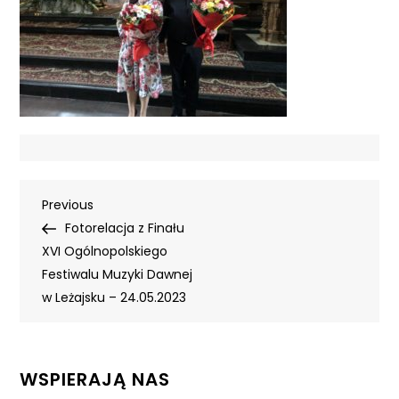
Nawigacja
Previous
Previous
Post
Fotorelacja z Finału
wpisu
XVI Ogólnopolskiego
Festiwalu Muzyki Dawnej
w Leżajsku – 24.05.2023
WSPIERAJĄ NAS