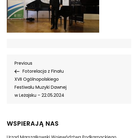
Nawigacja
Previous
Previous
Post
Fotorelacja z Finału
wpisu
XVII Ogólnopolskiego
Festiwalu Muzyki Dawnej
w Leżajsku – 22.05.2024
WSPIERAJĄ NAS
Urząd Marszałkowski Województwa Podkarpackiego