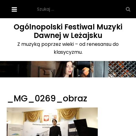
Skip
Szukaj:
to
content
Ogólnopolski Festiwal Muzyki
Dawnej w Leżajsku
Z muzyką poprzez wieki – od renesansu do
klasycyzmu.
_MG_0269_obraz