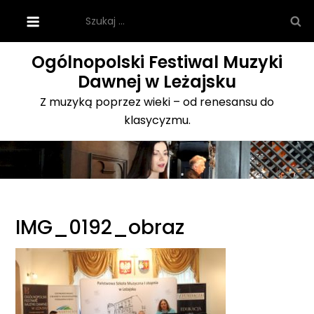
Skip
Szukaj:
to
content
Ogólnopolski Festiwal Muzyki
Dawnej w Leżajsku
Z muzyką poprzez wieki – od renesansu do
klasycyzmu.
IMG_0192_obraz