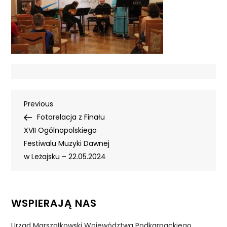
Nawigacja
Previous
Previous
Post
Fotorelacja z Finału
wpisu
XVII Ogólnopolskiego
Festiwalu Muzyki Dawnej
w Leżajsku – 22.05.2024
WSPIERAJĄ NAS
Urząd Marszałkowski Województwa Podkarpackiego