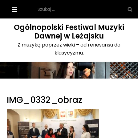
Skip
Szukaj:
to
content
Ogólnopolski Festiwal Muzyki
Dawnej w Leżajsku
Z muzyką poprzez wieki – od renesansu do
klasycyzmu.
IMG_0332_obraz