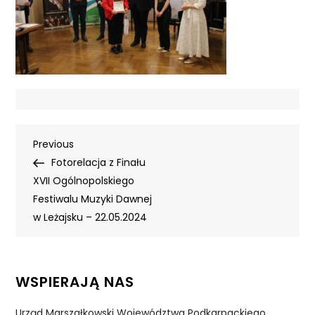
Nawigacja
Previous
Previous
Post
Fotorelacja z Finału
wpisu
XVII Ogólnopolskiego
Festiwalu Muzyki Dawnej
w Leżajsku – 22.05.2024
WSPIERAJĄ NAS
Urząd Marszałkowski Województwa Podkarpackiego