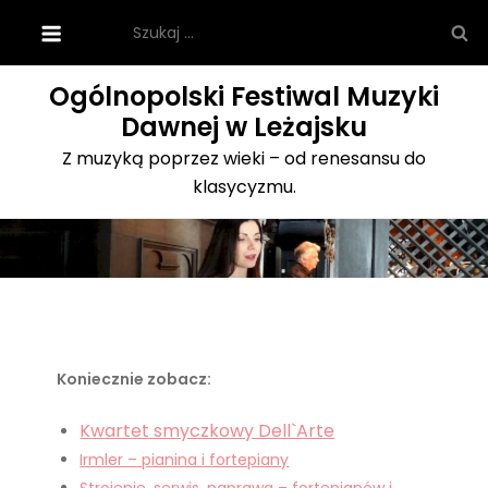
Skip
Szukaj:
to
content
Ogólnopolski Festiwal Muzyki
Dawnej w Leżajsku
Z muzyką poprzez wieki – od renesansu do
klasycyzmu.
Koniecznie zobacz:
Kwartet smyczkowy Dell`Arte
Irmler – pianina i fortepiany
Strojenie, serwis, naprawa – fortepianów i